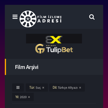
Film Arşivi
Tür:
Dil:
Suç
Türkçe Altyazı
Yıl:
2020