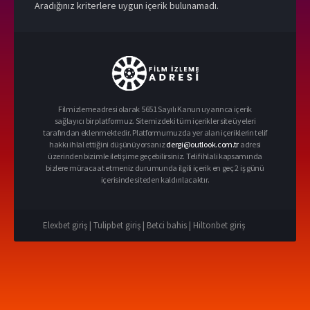
Aradığınız kriterlere uygun içerik bulunamadı.
Filmizlemeadresi olarak 5651 Sayılı Kanun uyarınca içerik
sağlayıcı bir platformuz. Sitemizdeki tüm içerikler site üyeleri
tarafından eklenmektedir. Platformumuzda yer alan içeriklerin telif
hakkı ihlal ettiğini düşünüyorsanız
dergi@outlook.com.tr
adresi
üzerinden bizimle iletişime geçebilirsiniz. Telif ihlali kapsamında
bizlere müracaat etmeniz durumunda ilgili içerik en geç 2 iş günü
içerisinde siteden kaldırılacaktır.
Elexbet giriş |
Tulipbet giriş |
Betci bahis |
Hiltonbet giriş