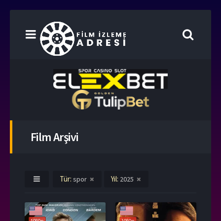
Film Arşivi
Tür:
Yıl:
spor
2025