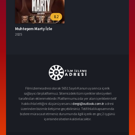
8.2
Muhteşem Marty İzle
2025
Filmizlemeadresi olarak 5651 Sayılı Kanun uyarınca içerik
sağlayıcı bir platformuz. Sitemizdeki tüm içerikler site üyeleri
tarafından eklenmektedir. Platformumuzda yer alan içeriklerin telif
hakkı ihlal ettiğini düşünüyorsanız
dergi@outlook.com.tr
adresi
üzerinden bizimle iletişime geçebilirsiniz. Telif ihlali kapsamında
bizlere müracaat etmeniz durumunda ilgili içerik en geç 2 iş günü
içerisinde siteden kaldırılacaktır.