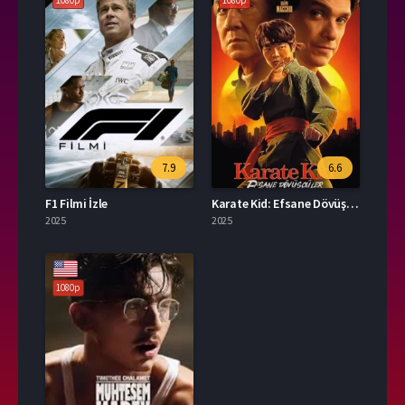
1080p
1080p
7.9
6.6
F1 Filmi İzle
Karate Kid: Efsane Dövüşçüler İzle
2025
2025
1080p