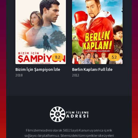
8.2
5.2
Bizim İçin Şampiyon İzle
Berlin Kaplanı Full İzle
2018
2012
Filmizlemeadresi olarak 5651 Sayılı Kanun uyarınca içerik
sağlayıcı bir platformuz. Sitemizdeki tüm içerikler site üyeleri