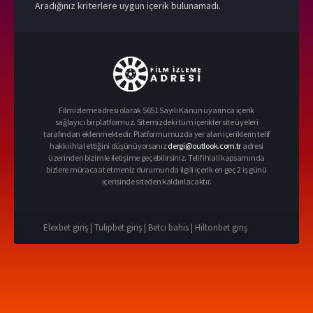
Aradığınız kriterlere uygun içerik bulunamadı.
Filmizlemeadresi olarak 5651 Sayılı Kanun uyarınca içerik
sağlayıcı bir platformuz. Sitemizdeki tüm içerikler site üyeleri
tarafından eklenmektedir. Platformumuzda yer alan içeriklerin telif
hakkı ihlal ettiğini düşünüyorsanız
dergi@outlook.com.tr
adresi
üzerinden bizimle iletişime geçebilirsiniz. Telif ihlali kapsamında
bizlere müracaat etmeniz durumunda ilgili içerik en geç 2 iş günü
içerisinde siteden kaldırılacaktır.
Elexbet giriş |
Tulipbet giriş |
Betci bahis |
Hiltonbet giriş