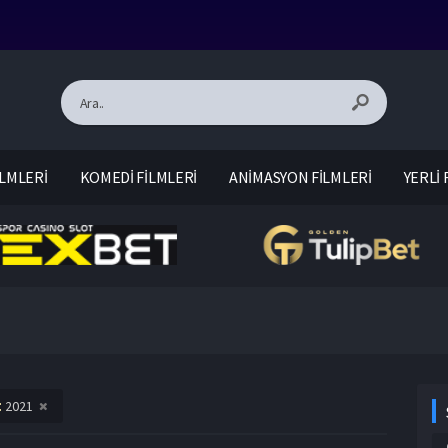
LMLERİ
KOMEDİ FİLMLERİ
ANİMASYON FİLMLERİ
YERLİ 
l:
2021