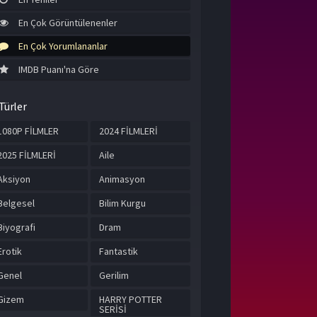
En Çok Görüntülenenler
En Çok Yorumlananlar
IMDB Puanı'na Göre
Türler
1080P FİLMLER
2024 FİLMLERİ
2025 FİLMLERİ
Aile
Aksiyon
Animasyon
Belgesel
Bilim Kurgu
Biyografi
Dram
Erotik
Fantastik
Genel
Gerilim
Gizem
HARRY POTTER
SERİSİ