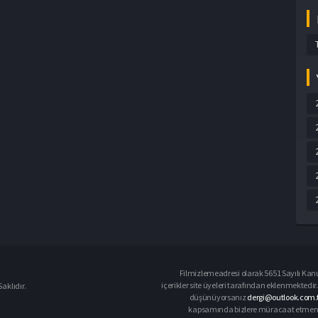
Filmizlemeadresi olarak 5651 Sayılı Kanu
içerikler site üyeleri tarafından eklenmektedir.
aklıdır.
düşünüyorsanız
dergi@outlook.com.t
kapsamında bizlere müracaat etmeniz d