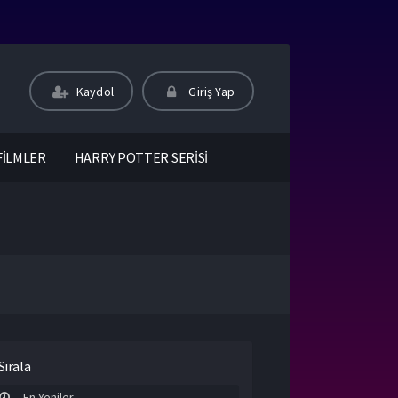
Kaydol
Giriş Yap
FİLMLER
HARRY POTTER SERİSİ
Sırala
En Yeniler