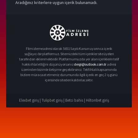
Aradığınız kriterlere uygun içerik bulunamadı.
Filmizlemeadresi olarak 5651 Sayılı Kanun uyarınca içerik
sağlayıcı bir platformuz. Sitemizdeki tüm içerikler site üyeleri
tarafından eklenmektedir. Platformumuzda yer alan içeriklerin telif
hakkı ihlal ettiğini düşünüyorsanız
dergi@outlook.com.tr
adresi
üzerinden bizimle iletişime geçebilirsiniz. Telif ihlali kapsamında
bizlere müracaat etmeniz durumunda ilgili içerik en geç 2 iş günü
içerisinde siteden kaldırılacaktır.
Elexbet giriş |
Tulipbet giriş |
Betci bahis |
Hiltonbet giriş