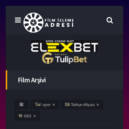
Film Arşivi
Tür:
Dil:
spor
Türkçe Altyazı
Yıl:
2021