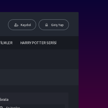
Kaydol
Giriş Yap
FİLMLER
HARRY POTTER SERİSİ
Sırala
En Yeniler