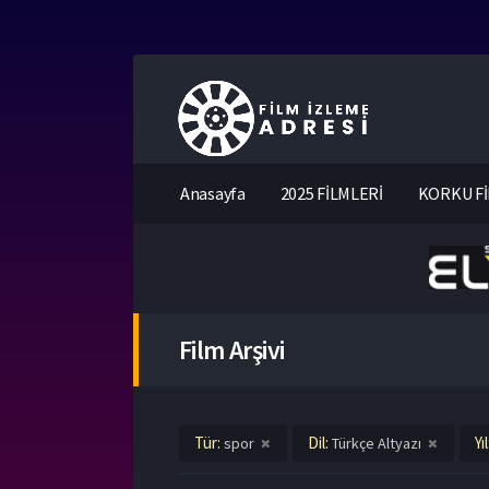
Anasayfa
2025 FİLMLERİ
KORKU Fİ
Film Arşivi
Tür:
Dil:
Yı
spor
Türkçe Altyazı