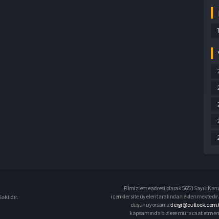
Filmizlemeadresi olarak 5651 Sayılı Kanu
içerikler site üyeleri tarafından eklenmektedir.
aklıdır.
düşünüyorsanız
dergi@outlook.com.t
kapsamında bizlere müracaat etmeniz d