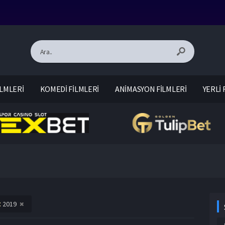
LMLERİ
KOMEDİ FİLMLERİ
ANİMASYON FİLMLERİ
YERLİ 
l:
2019