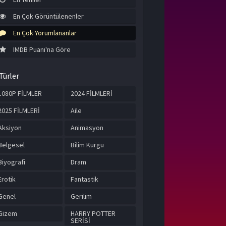
En Çok Görüntülenenler
En Çok Yorumlananlar
IMDB Puanı'na Göre
Türler
1080P FİLMLER
2024 FİLMLERİ
2025 FİLMLERİ
Aile
Aksiyon
Animasyon
Belgesel
Bilim Kurgu
Biyografi
Dram
Erotik
Fantastik
Genel
Gerilim
Gizem
HARRY POTTER
SERİSİ