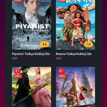
1080p
1080p
8.5
7.6
Piyanist Türkçe Dublaj İzle
Moana Türkçe Dublaj İzle
2002
2016
1080p
1080p