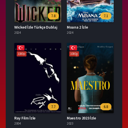
7.8
7.1
Wicked İzle Türkçe Dublaj
Moana 2 İzle
2024
2024
1080p
1080p
7.7
6.8
Ray Film İzle
Maestro 2023 İzle
2004
2023