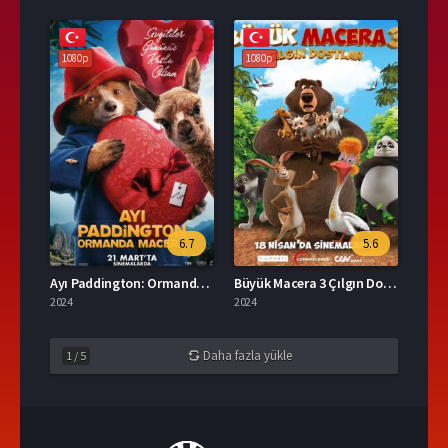
1080p
1080p
6.7
5.6
Ayı Paddington: Ormanda Macera Türkçe Dublaj İzle
Büyük Macera 3 Çılgın Dostlar İzle
2024
2024
Daha fazla yükle
1
/
5