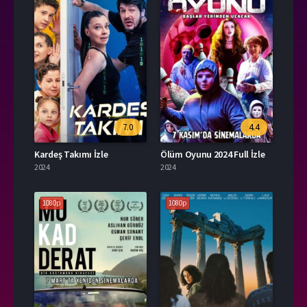
7.0
4.4
Kardeş Takımı İzle
Ölüm Oyunu 2024 Full İzle
2024
2024
1080p
1080p