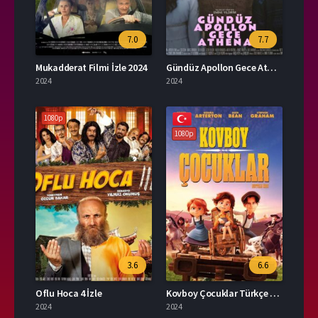
7.0
7.7
Mukadderat Filmi İzle 2024
Gündüz Apollon Gece Athena İzle
2024
2024
1080p
1080p
3.6
6.6
Oflu Hoca 4 İzle
Kovboy Çocuklar Türkçe Dublaj İzle
2024
2024