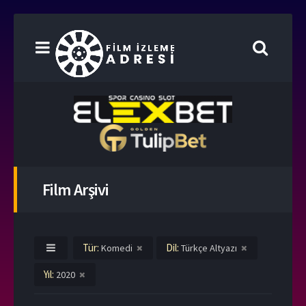
Film Arşivi
Tür:
Dil:
Komedi
Türkçe Altyazı
Yıl:
2020