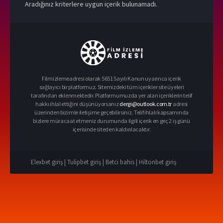
Aradığınız kriterlere uygun içerik bulunamadı.
Filmizlemeadresi olarak 5651 Sayılı Kanun uyarınca içerik
sağlayıcı bir platformuz. Sitemizdeki tüm içerikler site üyeleri
tarafından eklenmektedir. Platformumuzda yer alan içeriklerin telif
hakkı ihlal ettiğini düşünüyorsanız
dergi@outlook.com.tr
adresi
üzerinden bizimle iletişime geçebilirsiniz. Telif ihlali kapsamında
bizlere müracaat etmeniz durumunda ilgili içerik en geç 2 iş günü
içerisinde siteden kaldırılacaktır.
Elexbet giriş |
Tulipbet giriş |
Betci bahis |
Hiltonbet giriş