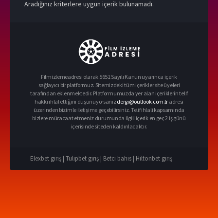
Aradığınız kriterlere uygun içerik bulunamadı.
Filmizlemeadresi olarak 5651 Sayılı Kanun uyarınca içerik
sağlayıcı bir platformuz. Sitemizdeki tüm içerikler site üyeleri
tarafından eklenmektedir. Platformumuzda yer alan içeriklerin telif
hakkı ihlal ettiğini düşünüyorsanız
dergi@outlook.com.tr
adresi
üzerinden bizimle iletişime geçebilirsiniz. Telif ihlali kapsamında
bizlere müracaat etmeniz durumunda ilgili içerik en geç 2 iş günü
içerisinde siteden kaldırılacaktır.
Elexbet giriş |
Tulipbet giriş |
Betci bahis |
Hiltonbet giriş