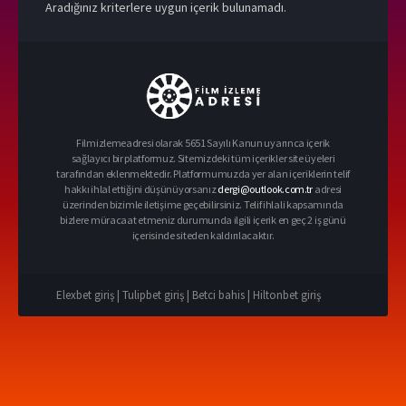
Aradığınız kriterlere uygun içerik bulunamadı.
Filmizlemeadresi olarak 5651 Sayılı Kanun uyarınca içerik
sağlayıcı bir platformuz. Sitemizdeki tüm içerikler site üyeleri
tarafından eklenmektedir. Platformumuzda yer alan içeriklerin telif
hakkı ihlal ettiğini düşünüyorsanız
dergi@outlook.com.tr
adresi
üzerinden bizimle iletişime geçebilirsiniz. Telif ihlali kapsamında
bizlere müracaat etmeniz durumunda ilgili içerik en geç 2 iş günü
içerisinde siteden kaldırılacaktır.
Elexbet giriş |
Tulipbet giriş |
Betci bahis |
Hiltonbet giriş