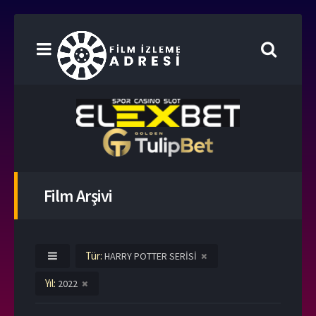
Film Arşivi
Tür:
HARRY POTTER SERİSİ
Yıl:
2022