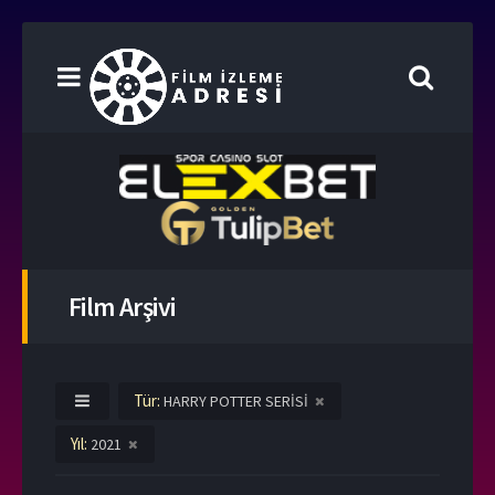
Film Arşivi
Tür:
HARRY POTTER SERİSİ
Yıl:
2021