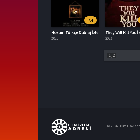
7.4
Hokum Türkçe Dublaj İzle
They Will Kill You İ
2026
2026
1
/
2
© 2026, Tüm Hakları S