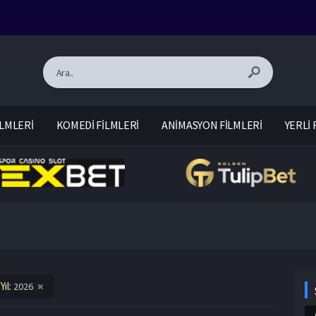
LMLERİ
KOMEDİ FİLMLERİ
ANİMASYON FİLMLERİ
YERLİ 
Yıl:
2026