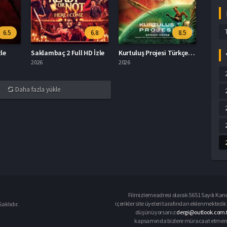
6.5
6.8
8.5
zle
Saklambaç 2 Full HD İzle
Kurtuluş Projesi Türkçe Dublaj İzle
2026
2026
Daha fazla yükle
Filmizlemeadresi olarak 5651 Sayılı Kanu
içerikler site üyeleri tarafından eklenmektedir.
aklıdır.
düşünüyorsanız
dergi@outlook.com.t
kapsamında bizlere müracaat etmeniz d