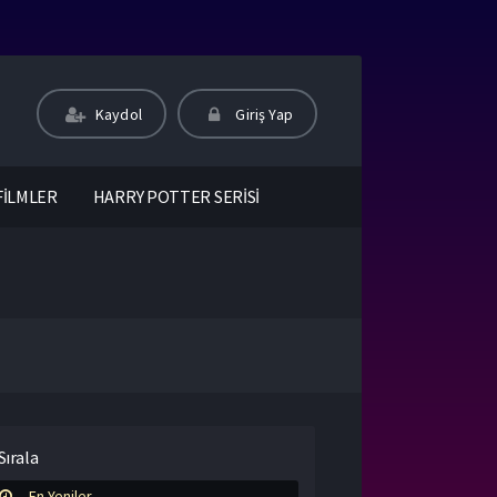
Kaydol
Giriş Yap
FİLMLER
HARRY POTTER SERİSİ
Sırala
En Yeniler