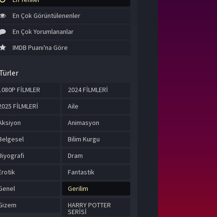
En Çok Görüntülenenler
En Çok Yorumlananlar
IMDB Puanı'na Göre
Türler
1080P FİLMLER
2024 FİLMLERİ
2025 FİLMLERİ
Aile
Aksiyon
Animasyon
Belgesel
Bilim Kurgu
Biyografi
Dram
Erotik
Fantastik
Genel
Gerilim
Gizem
HARRY POTTER
SERİSİ