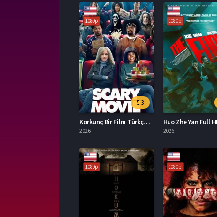
1080p
1080p
5.3
Korkunç Bir Film Türkçe Dublaj İzle
Huo Zhe Yan Full H
2026
2026
1080p
1080p