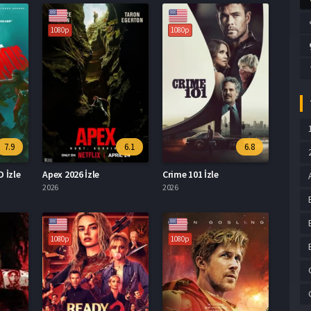
1080p
1080p
7.9
6.1
6.8
D İzle
Apex 2026 İzle
Crime 101 İzle
2026
2026
1080p
1080p