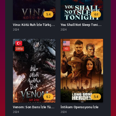
5.4
4.0
Vina: Kötü Ruh İzle Türkçe Dublaj
You Shall Not Sleep Tonight Türkçe Dublaj İzle
2024
2024
1080p
HD
6.2
5.4
Venom: Son Dans İzle Türkçe Dublaj
İntikam Operasyonu İzle
2024
2024