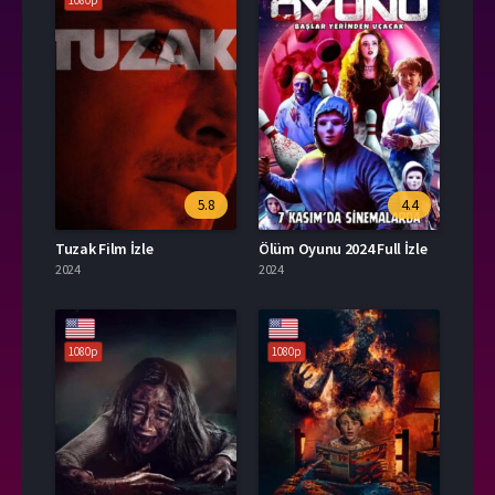
1080p
5.8
4.4
Tuzak Film İzle
Ölüm Oyunu 2024 Full İzle
2024
2024
1080p
1080p