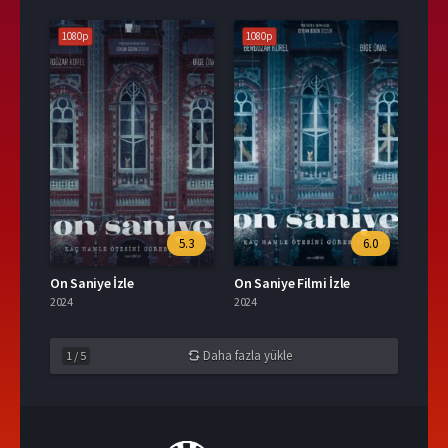
1080p
1080p
5.3
6.0
On Saniye İzle
On Saniye Filmi İzle
2024
2024
Daha fazla yükle
1
/
5