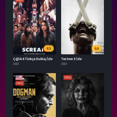
1080p
6.5
6.6
Çığlık 6 Türkçe Dublaj İzle
Testere X İzle
2023
2023
1080p
1080p