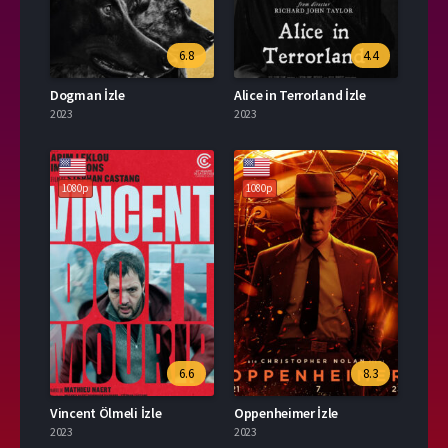
6.8
4.4
Dogman İzle
Alice in Terrorland İzle
2023
2023
1080p
1080p
6.6
8.3
Vincent Ölmeli İzle
Oppenheimer İzle
2023
2023