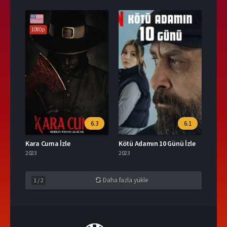
1080p
6.3
6.1
Kara Cuma İzle
Kötü Adamın 10 Günü İzle
2023
2023
Daha fazla yükle
1
/
2