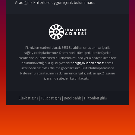
Aradığınız kriterlere uygun içerik bulunamadı.
Filmizlemeadresi olarak 5651 Sayılı Kanun uyarınca içerik
sağlayıcı bir platformuz. Sitemizdeki tüm içerikler site üyeleri
tarafından eklenmektedir. Platformumuzda yer alan içeriklerin telif
hakkı ihlal ettiğini düşünüyorsanız
dergi@outlook.com.tr
adresi
üzerinden bizimle iletişime geçebilirsiniz. Telif ihlali kapsamında
bizlere müracaat etmeniz durumunda ilgili içerik en geç 2 iş günü
içerisinde siteden kaldırılacaktır.
Elexbet giriş |
Tulipbet giriş |
Betci bahis |
Hiltonbet giriş