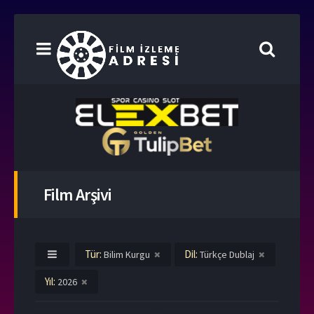
Film Arşivi
Tür:
Dil:
Bilim Kurgu
Türkçe Dublaj
Yıl:
2026