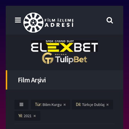
Film Arşivi
Tür:
Dil:
Bilim Kurgu
Türkçe Dublaj
Yıl:
2021