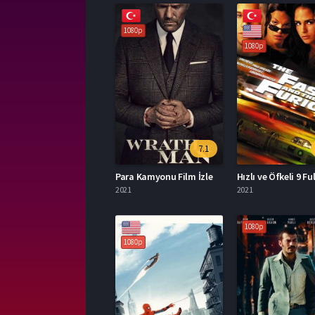
1080p
1080p
7.1
Para Kamyonu Film İzle
2021
2021
1080p
1080p