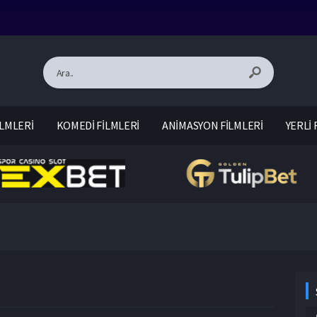
LMLERİ
KOMEDİ FİLMLERİ
ANİMASYON FİLMLERİ
YERLİ 