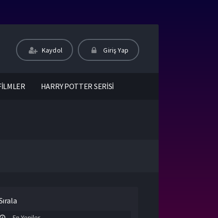
Kaydol
Giriş Yap
FİLMLER
HARRY POTTER SERİSİ
Sırala
En Yeniler