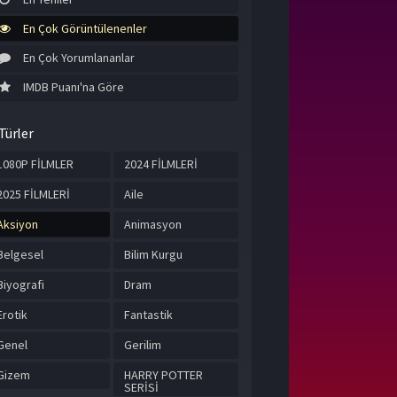
En Çok Görüntülenenler
En Çok Yorumlananlar
IMDB Puanı'na Göre
Türler
1080P FİLMLER
2024 FİLMLERİ
2025 FİLMLERİ
Aile
Aksiyon
Animasyon
Belgesel
Bilim Kurgu
Biyografi
Dram
Erotik
Fantastik
Genel
Gerilim
Gizem
HARRY POTTER
SERİSİ