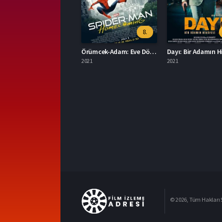
8.
Örümcek-Adam: Eve Dönüş Yok Full İzle
2021
2021
© 2026, Tüm Hakları S