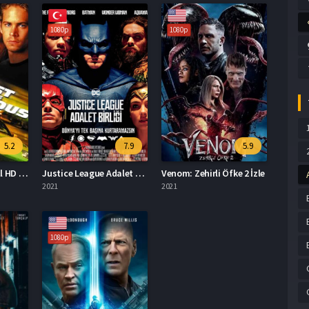
1080p
1080p
5.2
7.9
5.9
Hızlı ve Öfkeli 9 Full HD İzle
Justice League Adalet Birliği İzle
Venom: Zehirli Öfke 2 İzle
2021
2021
1080p