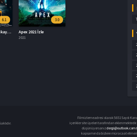
6.1
3.0
Dayı: Bir Adamın Hikayesi Full İzle
Apex 2021 İzle
2021
Filmizlemeadresi olarak 5651 Sayılı Kanu
içerikler site üyeleri tarafından eklenmektedir.
aklıdır.
düşünüyorsanız
dergi@outlook.com.t
kapsamında bizlere müracaat etmeniz d