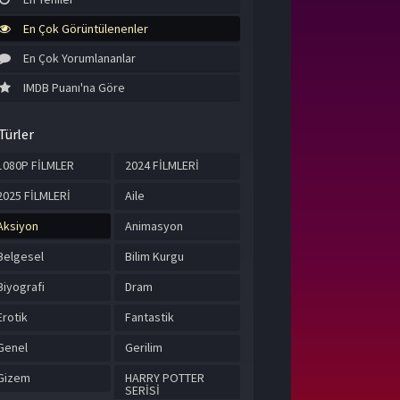
En Çok Görüntülenenler
En Çok Yorumlananlar
IMDB Puanı'na Göre
Türler
1080P FİLMLER
2024 FİLMLERİ
2025 FİLMLERİ
Aile
Aksiyon
Animasyon
Belgesel
Bilim Kurgu
Biyografi
Dram
Erotik
Fantastik
Genel
Gerilim
Gizem
HARRY POTTER
SERİSİ