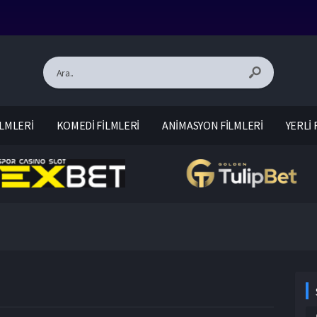
LMLERİ
KOMEDİ FİLMLERİ
ANİMASYON FİLMLERİ
YERLİ 