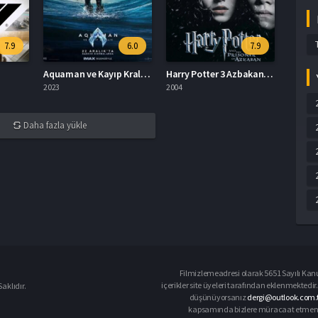
7.9
6.0
7.9
Aquaman ve Kayıp Krallık İzle
Harry Potter 3 Azbakan Tutsağı İzle
2023
2004
Daha fazla yükle
Filmizlemeadresi olarak 5651 Sayılı Kanu
içerikler site üyeleri tarafından eklenmektedir.
aklıdır.
düşünüyorsanız
dergi@outlook.com.t
kapsamında bizlere müracaat etmeniz d