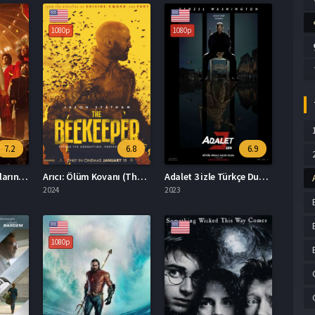
1080p
1080p
7.2
6.8
6.9
Açlık Oyunları: Kuşların ve Yılanların Şarkısı 2023 İzle
Arıcı: Ölüm Kovanı (The Beekeeper) İzle
Adalet 3 izle Türkçe Dublaj 1080p HD
2024
2023
1080p