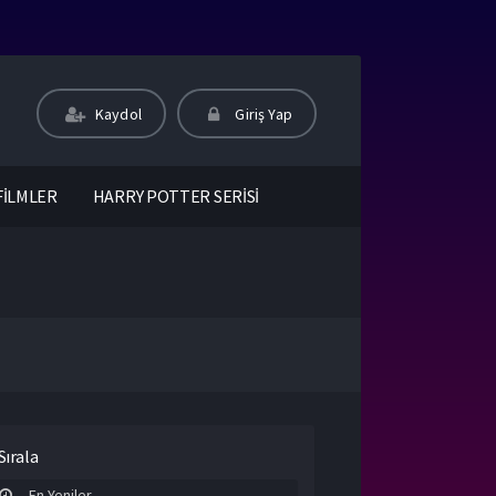
Kaydol
Giriş Yap
FİLMLER
HARRY POTTER SERİSİ
Sırala
En Yeniler