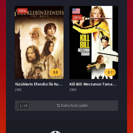
1080p
1080p
8.8
8.7
Yüzüklerin Efendisi İki Kule Türkçe Dublaj İzle
Kill Bill: Mevzunun Tamamı Türkçe Dublaj İzle
2002
2004
Daha fazla yükle
1
/
24