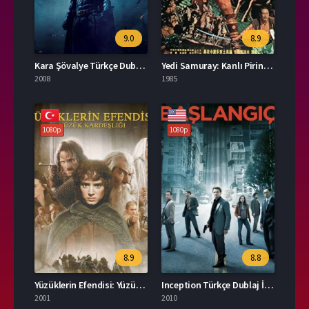
9.0
8.9
Kara Şövalye Türkçe Dublaj İzle
Yedi Samuray: Kanlı Pirinç Türkçe Dublaj İzle
2008
1985
1080p
1080p
8.9
8.8
Yüzüklerin Efendisi: Yüzük Kardeşliği Türkçe Dublaj İzle
Inception Türkçe Dublaj İzle
2001
2010