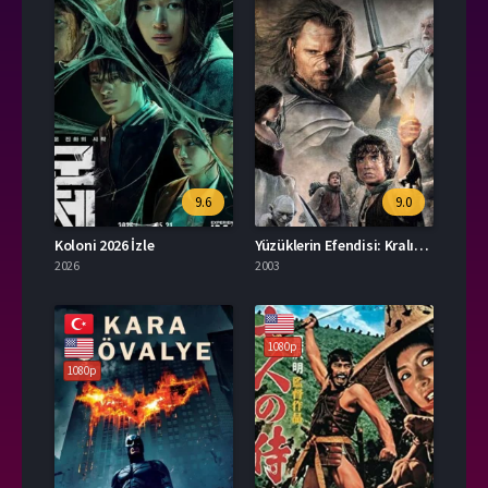
9.6
9.0
Koloni 2026 İzle
Yüzüklerin Efendisi: Kralın Dönüşü İzle
2026
2003
1080p
1080p