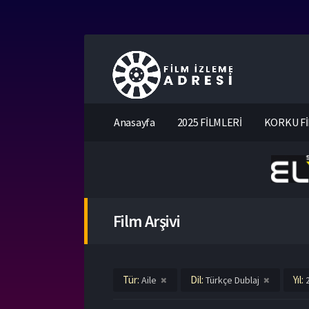
Anasayfa
2025 FİLMLERİ
KORKU Fİ
Film Arşivi
Tür:
Dil:
Yıl:
Aile
Türkçe Dublaj