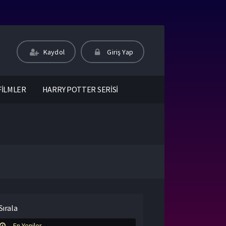
Kaydol
Giriş Yap
FİLMLER
HARRY POTTER SERİSİ
Sırala
En Yeniler