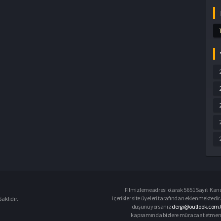
Filmizlemeadresi olarak 5651 Sayılı Kanu
içerikler site üyeleri tarafından eklenmektedir.
aklıdır.
düşünüyorsanız
dergi@outlook.com.t
kapsamında bizlere müracaat etmeniz d