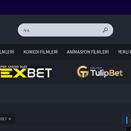
LMLERİ
KOMEDİ FİLMLERİ
ANİMASYON FİLMLERİ
YERLİ 
2017