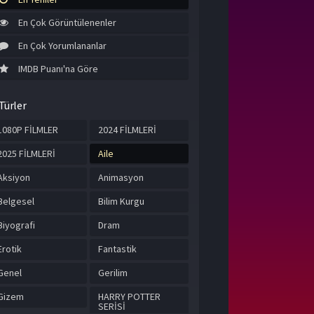
En Çok Görüntülenenler
En Çok Yorumlananlar
IMDB Puanı'na Göre
Türler
1080P FİLMLER
2024 FİLMLERİ
2025 FİLMLERİ
Aile
Aksiyon
Animasyon
Belgesel
Bilim Kurgu
Biyografi
Dram
Erotik
Fantastik
Genel
Gerilim
Gizem
HARRY POTTER
SERİSİ