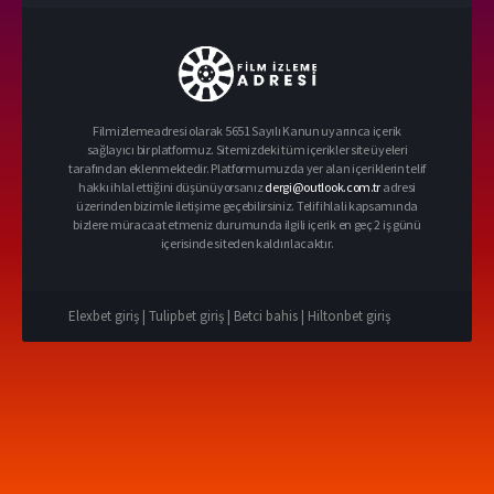
Filmizlemeadresi olarak 5651 Sayılı Kanun uyarınca içerik
sağlayıcı bir platformuz. Sitemizdeki tüm içerikler site üyeleri
tarafından eklenmektedir. Platformumuzda yer alan içeriklerin telif
hakkı ihlal ettiğini düşünüyorsanız
dergi@outlook.com.tr
adresi
üzerinden bizimle iletişime geçebilirsiniz. Telif ihlali kapsamında
bizlere müracaat etmeniz durumunda ilgili içerik en geç 2 iş günü
içerisinde siteden kaldırılacaktır.
Elexbet giriş |
Tulipbet giriş |
Betci bahis |
Hiltonbet giriş