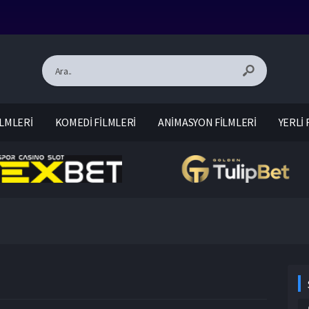
LMLERİ
KOMEDİ FİLMLERİ
ANİMASYON FİLMLERİ
YERLİ 