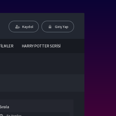
Kaydol
Giriş Yap
FİLMLER
HARRY POTTER SERİSİ
Sırala
En Yeniler