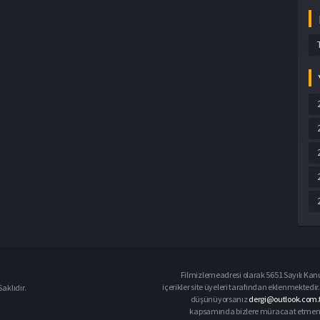
Filmizlemeadresi olarak 5651 Sayılı Kanu
içerikler site üyeleri tarafından eklenmektedir.
aklıdır.
düşünüyorsanız
dergi@outlook.com.t
kapsamında bizlere müracaat etmeniz d