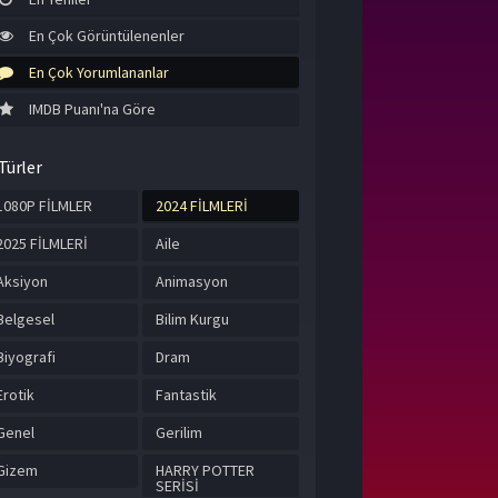
En Çok Görüntülenenler
En Çok Yorumlananlar
IMDB Puanı'na Göre
Türler
1080P FİLMLER
2024 FİLMLERİ
2025 FİLMLERİ
Aile
Aksiyon
Animasyon
Belgesel
Bilim Kurgu
Biyografi
Dram
Erotik
Fantastik
Genel
Gerilim
Gizem
HARRY POTTER
SERİSİ