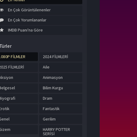
En Çok Görüntülenenler
En Çok Yorumlananlar
IMDB Puanı'na Göre
Türler
1080P FİLMLER
2024 FİLMLERİ
2025 FİLMLERİ
Aile
Aksiyon
Animasyon
Belgesel
Bilim Kurgu
Biyografi
Dram
Erotik
Fantastik
Genel
Gerilim
Gizem
HARRY POTTER
SERİSİ