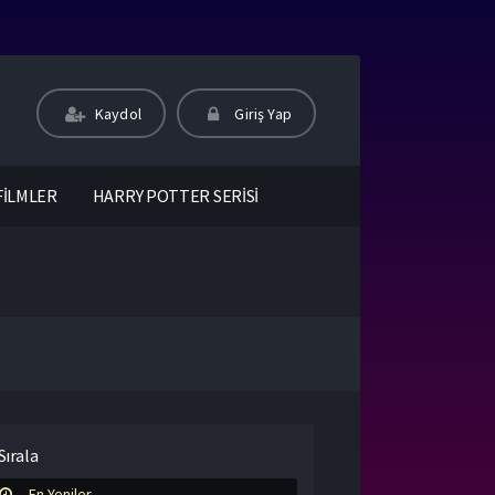
Kaydol
Giriş Yap
FİLMLER
HARRY POTTER SERİSİ
Sırala
En Yeniler