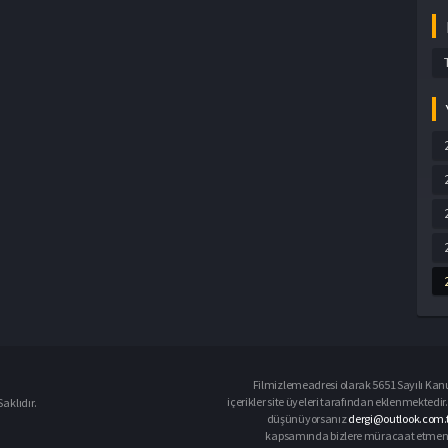
Filmizlemeadresi olarak 5651 Sayılı Kanu
içerikler site üyeleri tarafından eklenmektedir.
aklıdır.
düşünüyorsanız
dergi@outlook.com.t
kapsamında bizlere müracaat etmeniz d