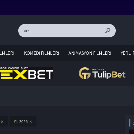
LMLERİ
KOMEDİ FİLMLERİ
ANİMASYON FİLMLERİ
YERLİ 
Yıl:
2026